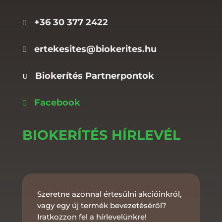
+36 30 377 2422

ertekesites@biokerites.hu

Biokerítés Partnerpontok
U
Facebook

BIOKERÍTÉS HÍRLEVÉL
Szeretne azonnal értesülni akcióinkról,
vagy egy új termék bevezetéséről?
Iratkozzon fel a hírlevelünkre!