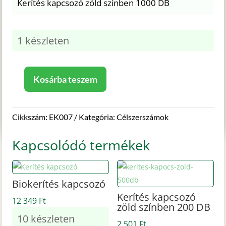
Kerítés kapcsozó zöld színben 1000 DB
1 készleten
Kosárba teszem
Kerítés
kapcsozó
zöld
Cikkszám:
EK007
Kategória:
Célszerszámok
színben
1000
Kapcsolódó termékek
DB
mennyiség
Biokerítés kapcsozó
Kerítés kapcsozó
12 349
Ft
zöld színben 200 DB
10 készleten
2 501
Ft