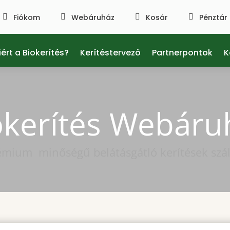

Fiókom

Webáruház

Kosár

Pénztár
ért a Biokerítés?
Kerítéstervező
Partnerpontok
K
okerítés Webáru
émium minőségű belátásgátló kerítések száll