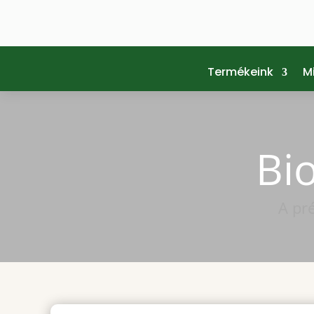
Termékeink
Mi
Bi
A pr