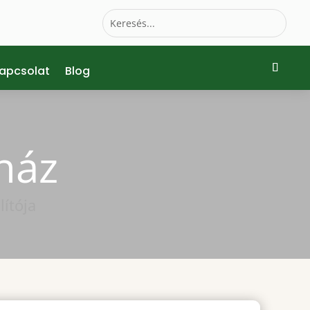
apcsolat
Blog
ház
ítója