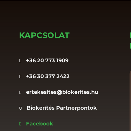
KAPCSOLAT
+36 20 773 1909

+36 30 377 2422

ertekesites@biokerites.hu

Biokerítés Partnerpontok
U
Facebook
