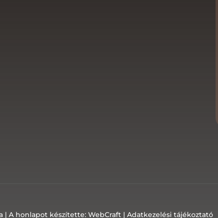
a |
A honlapot készítette: WebCraft
|
Adatkezelési tájékoztató